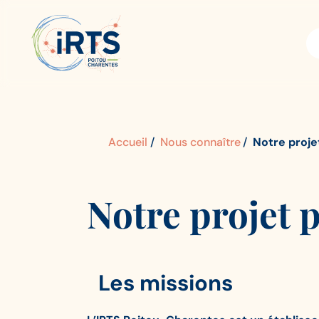
Aller
IRTS
Panneau de gestion des cookies
au
Poitou-
contenu
Charentes
principal
Accueil
Nous connaître
Notre proj
Notre projet 
Les missions