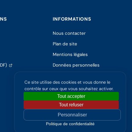
ONS
INFORMATIONS
Nous contacter
Plan de site
Mentions légales
(s'ouvre
PDF)
Données personnelles
dans
Politique de confidentialité
un
Ce site utilise des cookies et vous donne le
nouvel
Accessibilité
contrôle sur ceux que vous souhaitez activer.
onglet)
Tout accepter
Tout refuser
Personnaliser
Politique de confidentialité