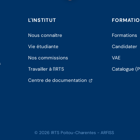
L'INSTITUT
FORMATI
Nous connaître
Formations
Vie étudiante
Candidater
Nos commissions
VAE
s
Travailler à l'IRTS
Catalogue (
(s'ouvre
Centre de documentation
dans
un
nouvel
onglet)
© 2026 IRTS Poitou-Charentes - ARFISS