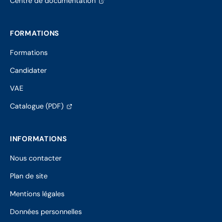
Centre de documentation
dans
citoyenneté intellectuelle, sociale, économique,
un
etc.
nouvel
FORMATIONS
onglet)
Consulter la Déclaration en
Formations
matière de stratégie Erasmus
Candidater
Télécharger
VAE
(s'ouvre
Catalogue (PDF)
dans
un
nouvel
INFORMATIONS
onglet)
Nous contacter
Plan de site
Mentions légales
Données personnelles