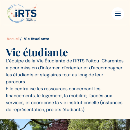
Aller
IRTS
Panneau de gestion des cookies
au
Poitou-
contenu
Charentes
principal
Accueil
Vie étudiante
Vie étudiante
L’équipe de la Vie Étudiante de l’IRTS Poitou-Charentes
a pour mission d’informer, d’orienter et d’accompagner
les étudiants et stagiaires tout au long de leur
parcours.
Elle centralise les ressources concernant les
financements, le logement, la mobilité, l’accès aux
services, et coordonne la vie institutionnelle (instances
de représentation, projets étudiants).