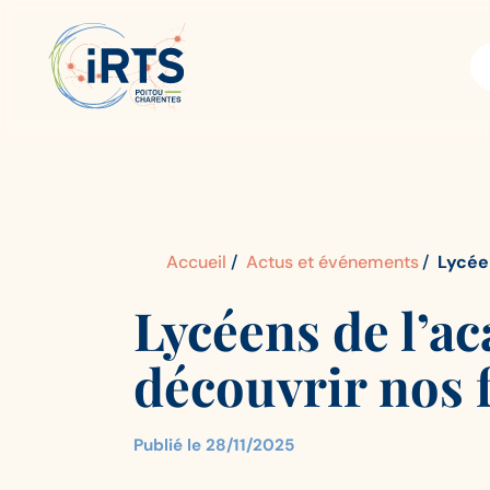
Aller
IRTS
Panneau de gestion des cookies
au
Poitou-
contenu
Charentes
principal
Accueil
Actus et événements
Lycée
Lycéens de l’ac
découvrir nos 
Publié le
28/11/2025