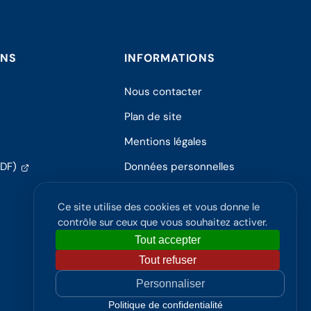
ONS
INFORMATIONS
Nous contacter
Plan de site
Mentions légales
(s'ouvre
PDF)
Données personnelles
dans
Politique de confidentialité
un
Ce site utilise des cookies et vous donne le
nouvel
Accessibilité
contrôle sur ceux que vous souhaitez activer.
onglet)
Tout accepter
Tout refuser
Personnaliser
Politique de confidentialité