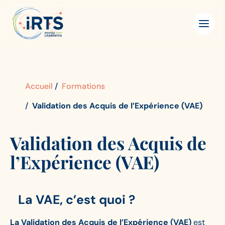
Aller
IRTS
Panneau de gestion des cookies
au
Poitou-
contenu
Charentes
principal
Accueil
Formations
Validation des Acquis de l’Expérience (VAE)
Validation des Acquis de
l’Expérience (VAE)
La VAE, c’est quoi ?
La Validation des Acquis de l’Expérience (VAE)
est