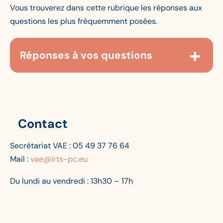
Vous trouverez dans cette rubrique les réponses aux
questions les plus fréquemment posées.
Réponses à vos questions
Quelles sont les conditions d’accès à la
VAE ?
Le candidat doit prouver les compétences
Contact
acquises au cours de son expérience salariée, non
salariée ou bénévole, en rapport direct avec le
Secrétariat VAE : 05 49 37 76 64
contenu de la certification visée. Aucune durée
Mail :
vae@irts-pc.eu
d’expérience minimale n’est exigée mais le
contenu de votre expérience doit être en lien
Du lundi au vendredi : 13h30 – 17h
direct avec la certification que vous visez.
Je souhaite faire valider mon expérience