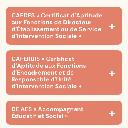
CAFDES « Certificat d’Aptitude
aux Fonctions de Directeur
d’Établissement ou de Service
d’Intervention Sociale »
Pour demander votre livret 1 :
EHESP – Avenue du Professeur Léon Bernard – CS
CAFERUIS « Certificat
74312 – 35043 Rennes Cedex
d’Aptitude aux Fonctions
Téléphone : 02 99 02 22 00
d’Encadrement et de
Responsable d’Unité
Pour demander un accompagnement :
d’Intervention Sociale »
IRTS Poitou-Charentes – Service VAE
Téléphone : 05 49 37 76 64
Pour demander votre livret 1 :
Mail :
vae@irts-pc.eu
ASP – Délégation VAE – Service recevabilité – 15
DE AES « Accompagnant
Tarif :
100 € de l’heure, nombre d’heures à définir
rue Léon Walras – CS 70902 – 87017 Limoges
Éducatif et Social »
après le rendez-vous pédagogique
Cedex
Pour consulter le référentiel :
RNCP 36838 –