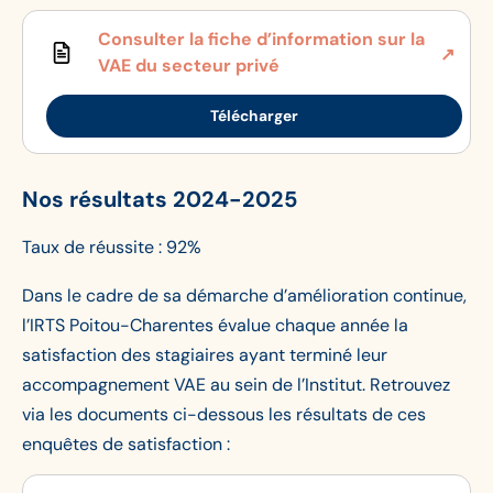
jeunesse, de l’éducation populaire et du sport
Textes de référence :
Consulter la fiche d’information sur la
Arrêté du 8 avril 2021 modifiant l’arrêté du 20
VAE du secteur privé
novembre 2006 portant organisation du diplôme
d’Etat de la jeunesse, de l’éducation populaire et
Télécharger
du sport spécialité « animation socio-éducative
ou culturelle » délivré par le ministère chargé de
Nos résultats 2024-2025
la jeunesse et des sports
Taux de réussite : 92%
Dans le cadre de sa démarche d’amélioration continue,
l’IRTS Poitou-Charentes évalue chaque année la
satisfaction des stagiaires ayant terminé leur
accompagnement VAE au sein de l’Institut. Retrouvez
via les documents ci-dessous les résultats de ces
enquêtes de satisfaction :