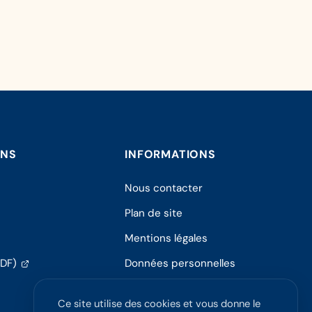
ONS
INFORMATIONS
Nous contacter
Plan de site
Mentions légales
(s'ouvre
PDF)
Données personnelles
dans
Politique de confidentialité
un
Ce site utilise des cookies et vous donne le
nouvel