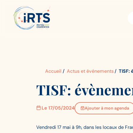
Aller
IRTS
Panneau de gestion des cookies
au
Poitou-
contenu
Charentes
principal
Accueil
Actus et événements
TISF:
TISF: évènemen
Le 17/05/2024
Ajouter à mon agenda
Vendredi 17 mai à 9h, dans les locaux de Fra