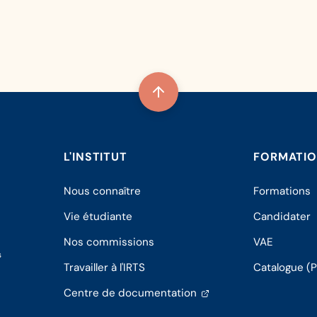
L'INSTITUT
FORMATI
Nous connaître
Formations
Vie étudiante
Candidater
Nos commissions
VAE
s
Travailler à l'IRTS
Catalogue (
(s'ouvre
Centre de documentation
dans