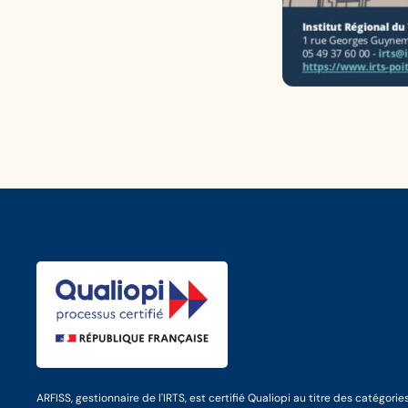
ARFISS, gestionnaire de l'IRTS, est certifié Qualiopi au titre des catégorie