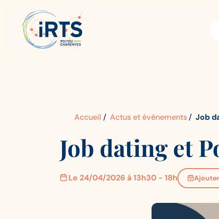
Aller
IRTS
Panneau de gestion des cookies
au
Poitou-
contenu
Charentes
principal
Accueil
Actus et événements
Job da
Job dating et P
Le 24/04/2026 à 13h30 - 18h
Ajoute