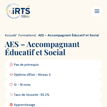
Aller
IRTS
Panneau de gestion des cookies
au
Poitou-
contenu
Charentes
principal
Accueil
Formations
AES – Accompagnant Éducatif et Social
AES – Accompagnant
Éducatif et Social
Pas de prérequis
Diplôme
requis:
Diplôme d'État - Niveau 3
Diplôme
obtenu:
12 - 18 mois
Durée
de
Taux de réussite : 93.2%
Taux
la
de
formation:
Apprentissage