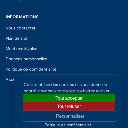
dans
un
nouvel
INFORMATIONS
onglet)
Nous contacter
Plan de site
Mentions légales
Données personnelles
Politique de confidentialité
Accessibilité
Ce site utilise des cookies et vous donne le
contrôle sur ceux que vous souhaitez activer.
Tout accepter
Tout refuser
Institut Régional du Travail Social
Personnaliser
© 2026 IRTS Poitou-Charentes - ARFISS
Politique de confidentialité