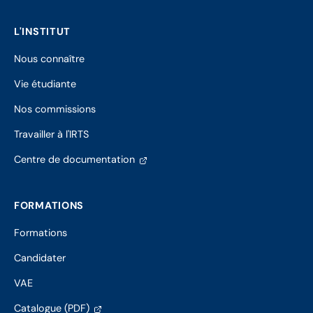
L'INSTITUT
Nous connaître
Vie étudiante
Nos commissions
Travailler à l'IRTS
(s'ouvre
Centre de documentation
dans
un
nouvel
FORMATIONS
onglet)
Formations
Candidater
VAE
(s'ouvre
Catalogue (PDF)