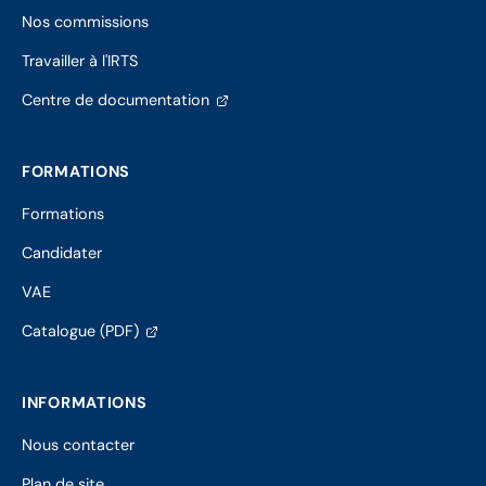
Nos commissions
Travailler à l'IRTS
(s'ouvre
Centre de documentation
dans
un
nouvel
FORMATIONS
onglet)
Formations
Candidater
VAE
(s'ouvre
Catalogue (PDF)
dans
un
nouvel
INFORMATIONS
onglet)
Nous contacter
Plan de site