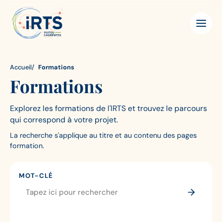
Aller
IRTS
Panneau de gestion des cookies
au
Poitou-
contenu
Charentes
principal
Accueil
Formations
Formations
Explorez les formations de l'IRTS et trouvez le parcours
qui correspond à votre projet.
La recherche s'applique au titre et au contenu des pages
formation.
MOT-CLÉ