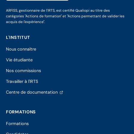
ARFISS, gestionnaire de l'IRTS, est certifié Qualiopi au titre des
catégories "Actions de formation" et "Actions permettant de valider les
acquis de l'expérience".
L'INSTITUT
Nous connaître
Vie étudiante
Nos commissions
Travailler à l'IRTS
(s'ouvre
Centre de documentation
dans
un
nouvel
FORMATIONS
onglet)
Formations