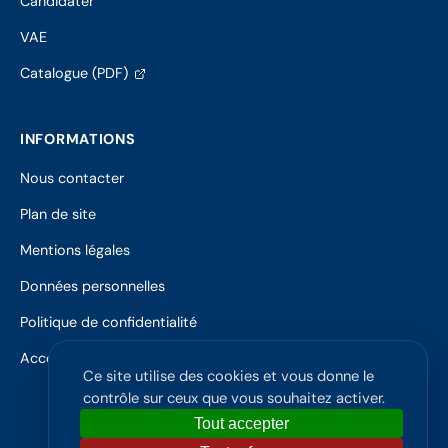
Candidater
VAE
(s'ouvre
Catalogue (PDF)
dans
un
nouvel
INFORMATIONS
onglet)
Nous contacter
Plan de site
Mentions légales
Données personnelles
Politique de confidentialité
Accessibilité
Ce site utilise des cookies et vous donne le
contrôle sur ceux que vous souhaitez activer.
Tout accepter