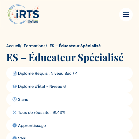
Aller
IRTS
Panneau de gestion des cookies
au
Poitou-
contenu
Charentes
principal
Accueil
Formations
ES – Éducateur Spécialisé
ES – Éducateur Spécialisé
Diplôme Requis : Niveau Bac / 4
Diplôme
requis:
Diplôme d'État - Niveau 6
Diplôme
obtenu:
3 ans
Durée
de
Taux de réussite : 91.43%
Taux
la
de
formation:
Apprentissage
Modalité:
réussite:
VAE