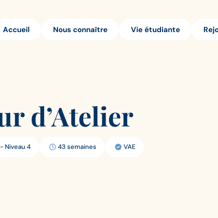
Accueil
Nous connaître
Vie étudiante
Rej
r d’Atelier
 - Niveau 4
43 semaines
VAE
Durée
Modalité:
de
la
formation: