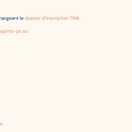
chargeant le
dossier d’inscription TMA.
a@irts-pc.eu
e
.