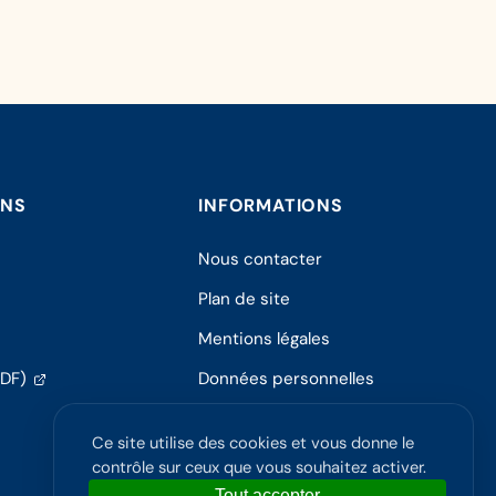
ONS
INFORMATIONS
Nous contacter
Plan de site
Mentions légales
(s'ouvre
PDF)
Données personnelles
dans
Politique de confidentialité
un
Ce site utilise des cookies et vous donne le
nouvel
Accessibilité
contrôle sur ceux que vous souhaitez activer.
onglet)
Tout accepter