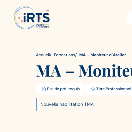
Aller
IRTS
Panneau de gestion des cookies
au
Poitou-
contenu
Charentes
principal
Accueil
Formations
MA – Moniteur d’Atelier
MA – Moniteu
Pas de pré-requis
Titre Professionnel
Diplôme
Diplôme
requis:
obtenu:
Nouvelle habilitation TMA