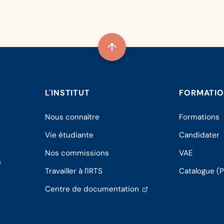
L'INSTITUT
FORMATI
Nous connaître
Formations
Vie étudiante
Candidater
Nos commissions
VAE
s
Travailler à l'IRTS
Catalogue (
(s'ouvre
Centre de documentation
dans
un
nouvel