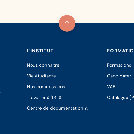
L'INSTITUT
FORMATI
Nous connaître
Formations
Vie étudiante
Candidater
Nos commissions
VAE
s
Travailler à l'IRTS
Catalogue (
(s'ouvre
Centre de documentation
dans
un
nouvel
onglet)