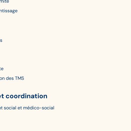
imité
entissage
es
te
ion des TMS
 coordination
t social et médico-social