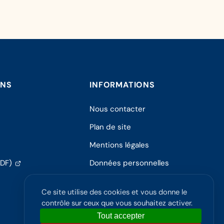
ONS
INFORMATIONS
Nous contacter
Plan de site
Mentions légales
(s'ouvre
PDF)
Données personnelles
dans
Politique de confidentialité
un
Ce site utilise des cookies et vous donne le
nouvel
Accessibilité
contrôle sur ceux que vous souhaitez activer.
onglet)
Tout accepter