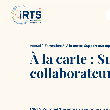
Aller
IRTS
Panneau de gestion des cookies
au
Poitou-
contenu
Charentes
principal
Accueil
Formations
À la carte : Support aux éq
À la carte : 
collaborateu
L’IRTS Poitou-Charentes développe un e