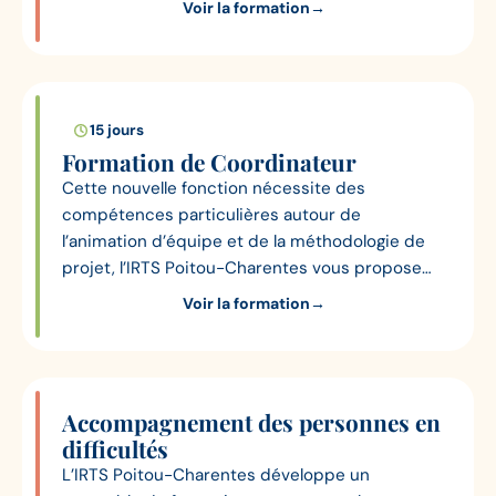
Voir la formation
→
15 jours
Formation de Coordinateur
Cette nouvelle fonction nécessite des
compétences particulières autour de
l’animation d’équipe et de la méthodologie de
projet, l’IRTS Poitou-Charentes vous propose
donc une formation dédiée, déclinée en 5
Voir la formation
→
modules pouvant être choisis séparément.
Accompagnement des personnes en
difficultés
L’IRTS Poitou-Charentes développe un