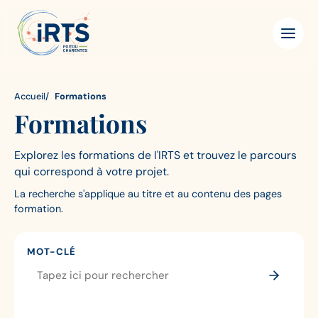
Aller
IRTS
Panneau de gestion des cookies
au
Poitou-
contenu
Charentes
principal
Accueil
Formations
Formations
Explorez les formations de l'IRTS et trouvez le parcours
qui correspond à votre projet.
La recherche s'applique au titre et au contenu des pages
formation.
MOT-CLÉ