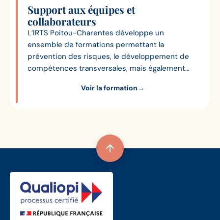
Support aux équipes et
collaborateurs
L’IRTS Poitou-Charentes développe un
ensemble de formations permettant la
prévention des risques, le développement de
compétences transversales, mais également
d’encadrement et de management, pour les
Voir la formation
→
professionnels du social et du médico-social.