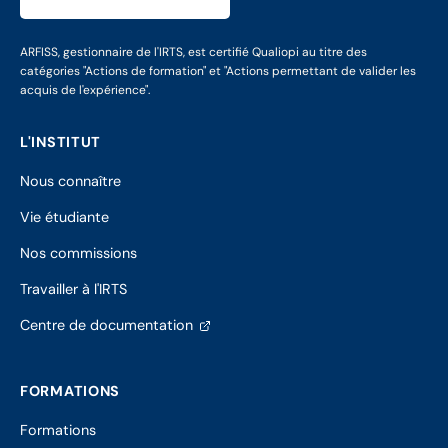
ARFISS, gestionnaire de l'IRTS, est certifié Qualiopi au titre des
catégories "Actions de formation" et "Actions permettant de valider les
acquis de l'expérience".
L'INSTITUT
Nous connaître
Vie étudiante
Nos commissions
Travailler à l'IRTS
(s'ouvre
Centre de documentation
dans
un
nouvel
FORMATIONS
onglet)
Formations