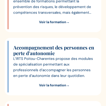
ensemble de formations permettant la
prévention des risques, le développement de
compétences transversales, mais également
d’encadrement et de management, pour les
Voir la formation
→
professionnels du social et du médico-social.
Accompagnement des personnes en
perte d’autonomie
L’IRTS Poitou-Charentes propose des modules
de spécialisation permettant aux
professionnels d’accompagner les personnes
en perte d’autonomie dans leur quotidien.
Voir la formation
→